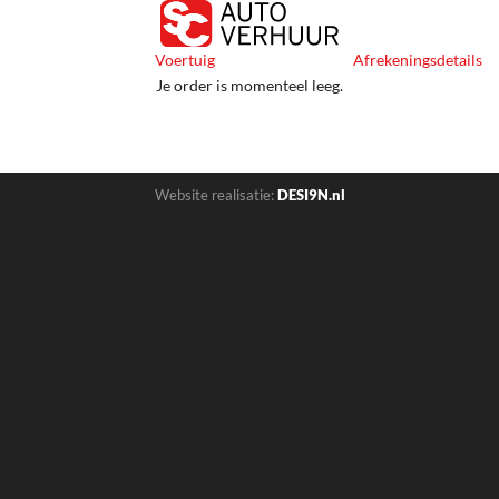
Voertuig
Afrekeningsdetails
Je order is momenteel leeg.
Terug naar wagenpark
Website realisatie:
DESI9N.nl